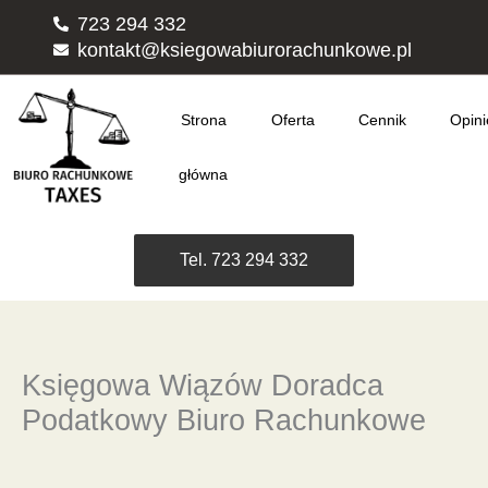
Przejdź
723 294 332
do
kontakt@ksiegowabiurorachunkowe.pl
treści
Strona
Oferta
Cennik
Opini
główna
Tel. 723 294 332
Księgowa Wiązów Doradca
Podatkowy Biuro Rachunkowe