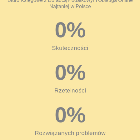
Biuro Księgowe z Doradcą Podatkowym Obsługa Online
Najtaniej w Polsce
0
%
Skuteczności
0
%
Rzetelności
0
%
Rozwiązanych problemów