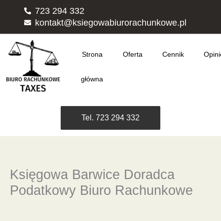
Przejdź
723 294 332
do
kontakt@ksiegowabiurorachunkowe.pl
treści
Strona
Oferta
Cennik
Opini
główna
Tel. 723 294 332
Księgowa Barwice Doradca
Podatkowy Biuro Rachunkowe