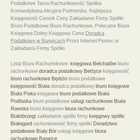
Podatkowe Tania Rachunkowość Spółka
Komandytowa Akcyjna Partnerska. Najlepsza
Księgowość Cennik Ceny Zakładanie Firmy Spółki
Biuro Podatkowe Biuro Rachunkowe. Polecane Biura
Księgowe Dobry Księgowy Cena
Doradca
Podatkowy w Barwicach
Przez Internet Pomoc w
Zakładaniu Firmy Spółki.
Lista Biura Rachunnkowe:
księgowa Bełchatów
biuro
rachunkowe
doradca podatkowy Bełżyce
księgowość
biuro rachunkowe Będzin
biuro podatkowe
księgowość Biała
doradca podatkowy
biuro księgowe
Biała Piska
księgowa
biuro podatkowe Biała
Podlaska
biuro podatkowe
usługi rachunkowe Biała
Rawska
biuro księgowe
biura rachunkowe
Białobrzegi
zakładanie spółki firmy
księgowy spółki
Białogard
rachunkowość firmy spółki
Doradztwo
podatkowe Biały Bór
usługi księgowe
biura
rachunkowe Barwice