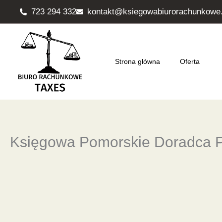
Przejdź
723 294 332
kontakt@ksiegowabiurorachunkowe.
do
treści
Strona główna
Oferta
Księgowa Pomorskie Doradca 