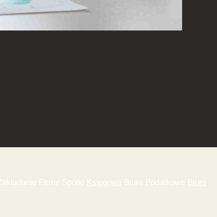
akładanie Firmy Spółki
Księgowa
Biura Podatkowe
Biuro