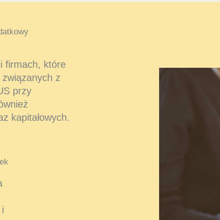
datkowy
 firmach, które
 związanych z
US przy
również
az kapitałowych.
ek
a
i