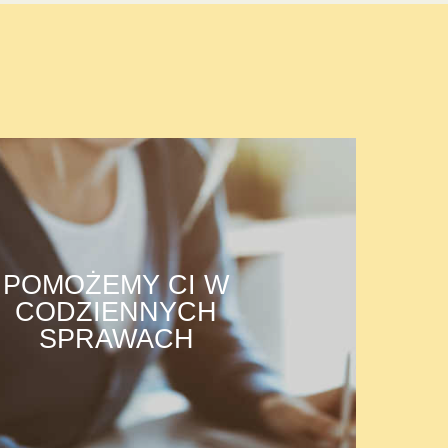
POMOŻEMY CI W
CODZIENNYCH
SPRAWACH