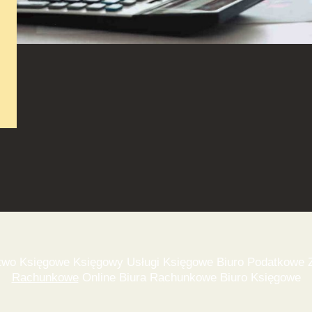
wo Księgowe Księgowy Usługi Księgowe Biuro Podatkowe Z
Rachunkowe
Online Biura Rachunkowe Biuro Księgowe